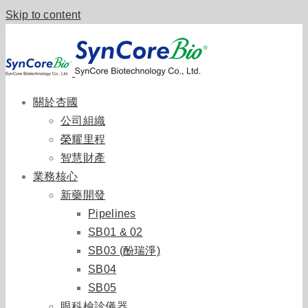
Skip to content
關於杏國
公司組織
榮耀里程
智慧財產
業務核心
新藥開發
Pipelines
SB01 & 02
SB03 (酚瑞淨)
SB04
SB05
眼科檢診儀器