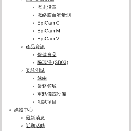
歷史沿革
脈絡膜血流量測
EpiCam C
EpiCam M
EpiCam V
產品資訊
保健食品
酚瑞淨 (SB03)
委託測試
緣由
業務領域
重點儀器設備
測試項目
媒體中心
最新消息
近期活動