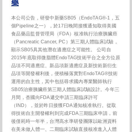
藥
本公司公告，研發中新藥SB05（EndoTAG®-1，五
個Pipeline之一），於17日晚間接獲通知取得美國
食品藥品監督管理局（FDA）核准執行治療胰臟癌
（Pancreatic Cancer, PC）第三期人體臨床試驗，
顯示SB05具其他潛在適應症之可能性。 公司自
2015年底取得微脂體EndoTAG技術平台之全方位原
品項不同適應症、新品項新適應症及新技術新衍生
品項等開發權利後，便積極落實對EndoTAG®技術
運用的自主性，其中包括尋求國內專業醫師執行
SB05治療胰臟癌第三期人體臨床試驗設計。今年三
月間，杏國向FDA遞交申請三期臨床許可
（IND），並於昨日接獲FDA通知核准執行。從取
得技術自主開發權利到完成FDA三期臨床申請，前
後僅耗時一年半，台灣高水準研發團隊以歐洲資料
在美未做人體一、二期臨床試驗直接核准進入人體