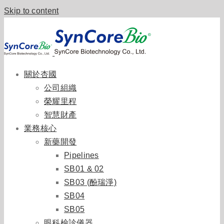
Skip to content
關於杏國
公司組織
榮耀里程
智慧財產
業務核心
新藥開發
Pipelines
SB01 & 02
SB03 (酚瑞淨)
SB04
SB05
眼科檢診儀器