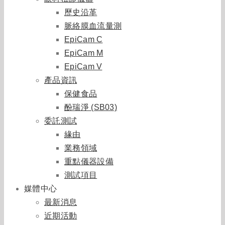
歷史沿革
脈絡膜血流量測
EpiCam C
EpiCam M
EpiCam V
產品資訊
保健食品
酚瑞淨 (SB03)
委託測試
緣由
業務領域
重點儀器設備
測試項目
媒體中心
最新消息
近期活動