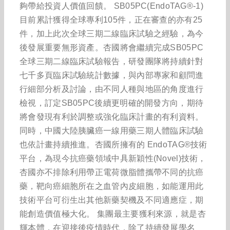
夠帶給投資人價值回饋。 SB05PC(EndoTAG®-1)
目前累計獲得全球專利105件，正在審查的亦有25
件，加上此次全球三期二線臨床試驗之經驗，為今
後發展重要無形資產。杏國將會繼續完成SB05PC
全球三期二線臨床試驗報告，研發團隊將持續針對
七千多頁臨床試驗統計數據，與內部專家和顧問進
行細部分析及討論，由不同人種與地區的角度進行
檢視，訂定SB05PC後續更明確的開發方向，期待
將會發現有利於調整或強化臨床計畫的有利資料。
同時，中國大陸胰臟癌一線用藥三期人體臨床試驗
也依計畫持續推進。杏國所擁有的 EndoTAG®技術
平台，為現今抗癌藥領域中具新穎性(Novel)技術，
杏國亦不排除利用帶正電荷微脂體攜帶不同的抗癌
藥，靶向癌細胞所在之血管內皮細胞，如能運用此
技術平台可衍生出其他新藥契機及不同適應症，期
能創造價值極大化。 集團最主要獲利來源，就是杏
輝本體，在迎接後疫情時代，除了持續發展學名