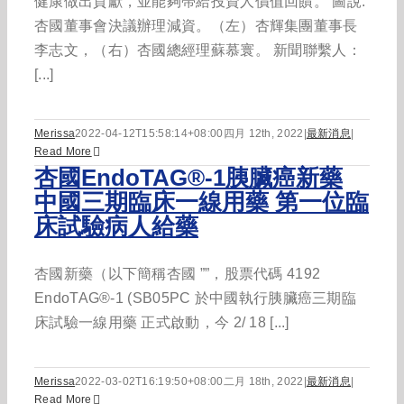
健康做出貢獻，並能夠帶給投資人價值回饋。 圖說:
杏國董事會決議辦理減資。（左）杏輝集團董事長
李志文，（右）杏國總經理蘇慕寰。 新聞聯繫人：
[...]
Merissa
2022-04-12T15:58:14+08:00
四月 12th, 2022
|
最新消息
|
Read More
杏國EndoTAG®-1胰臟癌新藥
中國三期臨床一線用藥 第一位臨
床試驗病人給藥
杏國新藥（以下簡稱杏國 ””，股票代碼 4192
EndoTAG®-1 (SB05PC 於中國執行胰臟癌三期臨
床試驗一線用藥 正式啟動，今 2/ 18 [...]
Merissa
2022-03-02T16:19:50+08:00
二月 18th, 2022
|
最新消息
|
Read More