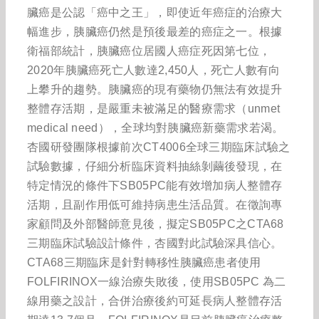
臟癌是公認「癌中之王」，即使近年癌症的治療大
幅進步，胰臟癌仍然是預後最差的癌症之一。根據
衛福部統計，胰臟癌位居國人癌症死因第七位，
2020年胰臟癌死亡人數達2,450人，死亡人數有向
上攀升的趨勢。胰臟癌的現有藥物仍無法有效提升
整體存活期，是嚴重未被滿足的醫療需求（unmet
medical need），全球均對胰臟癌新藥需求若渴。
杏國研發團隊根據前次CT4006全球三期臨床試驗之
試驗數據，仔細分析臨床資料抽絲剝繭後發現，在
特定情況的條件下SB05PC能有效增加病人整體存
活期，且副作用低可維持病患生活品質。在徵詢專
家顧問及外部醫師意見後，擬定SB05PC之CTA68
三期臨床試驗設計條件，杏國對此試驗深具信心。
CTA68三期臨床是針對轉移性胰臟癌患者使用
FOLFIRINOX一線治療失敗後，使用SB05PC 為二
線用藥之設計，合併治療後約可延長病人整體存活