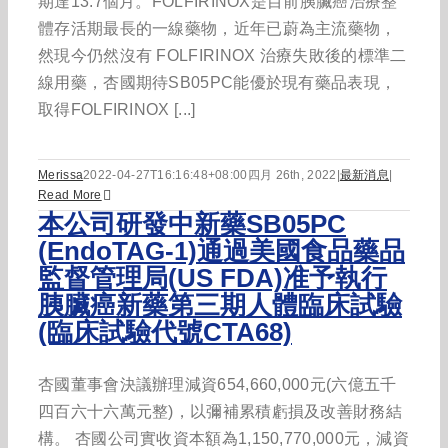
期達13.7個月。FOLFIRINOX是目前胰臟癌治療整
體存活期最長的一線藥物，近年已蔚為主流藥物，
然現今仍然沒有 FOLFIRINOX 治療失敗後的標準二
線用藥，杏國期待SB05PC能優於現有藥品表現，
取得FOLFIRINOX [...]
Merissa
2022-04-27T16:16:48+08:00
四月 26th, 2022
|
最新消息
|
Read More
本公司研發中新藥SB05PC
(EndoTAG-1)通過美國食品藥品
監督管理局(US FDA)准予執行
胰臟癌新藥第三期人體臨床試驗
(臨床試驗代號CTA68)
杏國董事會決議辦理減資654,660,000元(六億五千
四百六十六萬元整)，以彌補累積虧損及改善財務結
構。 杏國公司實收資本額為1,150,770,000元，減資