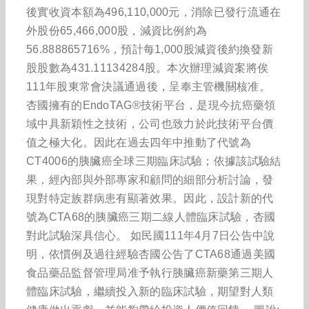
後實收資本額為496,110,000元，消除已發行流通在
外股份65,466,000股，減資比例約為
56.888865716%，預計每1,000股減資後約換發新
股股數為431.11134284股。本次辦理減資案將俟
111年股東常會決議通過後，呈奉主管機關核准。
杏國擁有的EndoTAG®技術平台，是現今抗癌藥領
域中具新穎性之技術，公司也致力於此技術平台價
值之極大化。因此在過去四年中推動了代號為
CT4006的胰臟癌全球三期臨床試驗；依據該試驗結
果，經內部與外部專家和顧問的細部分析討論，發
現對特定族群病患有顯著效果。因此，設計新的代
號為CTA68的胰臟癌三期二線人體臨床試驗，杏國
對此試驗深具信心。 如民國111年4月7日公告中說
明，依慣例及過往經驗杏國公告了CTA68通過美國
食品藥品監督管理局准予執行胰臟癌新藥第三期人
體臨床試驗，繼續投入新的臨床試驗，期望對人類