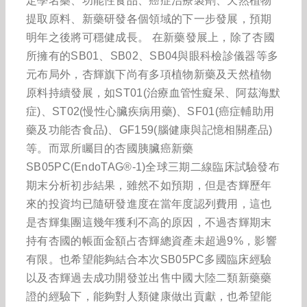
定學名藥、功能性食品、癌症治療製劑、天然植物
提取原料、新藥研發各個領域的下一步發展，預期
明年之後將可穩健成長。 在新藥發展上，除了杏國
所擁有的SB01、SB02、SB04與眼科檢診儀器等多
元布局外，杏輝旗下尚有多項植物新藥及天然植物
原料持續發展，如ST01(治療血管性癡呆、阿茲海默
症)、ST02(慢性心臟疾病用藥)、SF01(癌症輔助用
藥及功能杏食品)、GF159(腦健康與記憶相關產品)
等。而眾所矚目的杏國胰臟癌新藥
SB05PC(EndoTAG®-1)全球三期二線臨床試驗發布
期末分析初步結果，雖然不如預期，但是杏輝歷年
來的投資均已隨研發進度在當年度認列費用，這也
是杏輝集團這幾年獲利不高的原因，不過杏輝期末
持有杏國的帳面金額占杏輝總資產未超過9%，影響
有限。也希望能夠結合本次SB05PC多國臨床經驗
以及杏輝過去成功開發並出售中國大陸二類新藥藥
證的經驗下，能夠對人類健康做出貢獻，也希望能