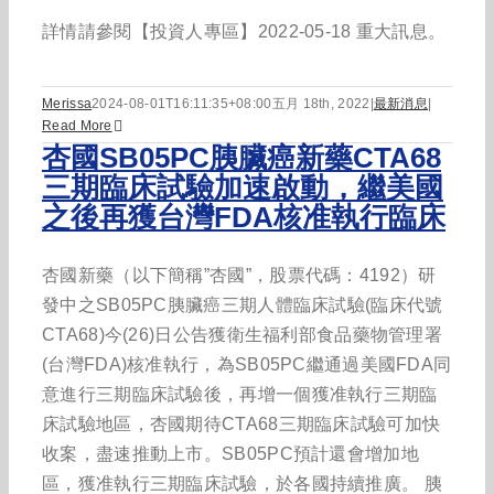
詳情請參閱【投資人專區】2022-05-18 重大訊息。
Merissa
2024-08-01T16:11:35+08:00
五月 18th, 2022
|
最新消息
|
Read More
杏國SB05PC胰臟癌新藥CTA68
三期臨床試驗加速啟動，繼美國
之後再獲台灣FDA核准執行臨床
杏國新藥（以下簡稱”杏國”，股票代碼：4192）研
發中之SB05PC胰臟癌三期人體臨床試驗(臨床代號
CTA68)今(26)日公告獲衛生福利部食品藥物管理署
(台灣FDA)核准執行，為SB05PC繼通過美國FDA同
意進行三期臨床試驗後，再增一個獲准執行三期臨
床試驗地區，杏國期待CTA68三期臨床試驗可加快
收案，盡速推動上市。SB05PC預計還會增加地
區，獲准執行三期臨床試驗，於各國持續推廣。 胰