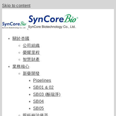
Skip to content
關於杏國
公司組織
榮耀里程
智慧財產
業務核心
新藥開發
Pipelines
SB01 & 02
SB03 (酚瑞淨)
SB04
SB05
眼科檢診儀器