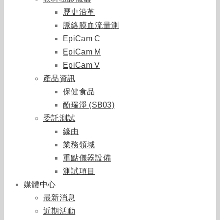
歷史沿革
脈絡膜血流量測
EpiCam C
EpiCam M
EpiCam V
產品資訊
保健食品
酚瑞淨 (SB03)
委託測試
緣由
業務領域
重點儀器設備
測試項目
媒體中心
最新消息
近期活動