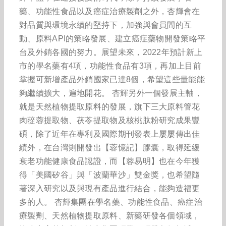
藥、功能性食品以及癌症治療製劑之外，杏輝會在
對品質與環境永續的堅持下，加強與會員間的互
動、原料API的策略發展、建立癌症藥物開發策略平
台及外銷各國的努力。展望未來，2022年預計新上
市的學名藥有4項，功能性食品有3項，再加上目前
掌握可新增產品外銷國家已達8個，希望這些量能能
夠繼續擴大，遍地開花。 杏輝另外一個發展主軸，
就是天然植物提取原料的發展，旗下三大原料管花
肉蓯蓉提取物、茯苓提取物及核桃肽粉研究成果豐
碩，除了近年在專利及國際期刊發表上屢屢傳出佳
績外，在台灣則開發出【蓉憶記】膠囊，取得延緩
衰老功能健康食品認證，而【蓉易明】也在今年獲
得「美國矽谷」與「波蘭華沙」雙金獎，也希望隨
著深入研究以及與現有產品進行結合，能夠造福更
多的人。 杏輝集團在學名藥、功能性食品、癌症治
療製劑、天然植物提取原料、新藥研發各個領域，