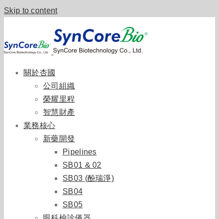
Skip to content
關於杏國
公司組織
榮耀里程
智慧財產
業務核心
新藥開發
Pipelines
SB01 & 02
SB03 (酚瑞淨)
SB04
SB05
眼科檢診儀器