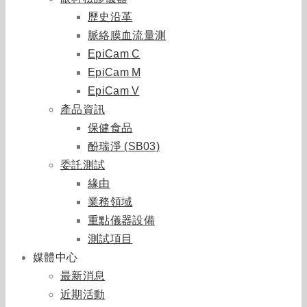
歷史沿革
脈絡膜血流量測
EpiCam C
EpiCam M
EpiCam V
產品資訊
保健食品
酚瑞淨 (SB03)
委託測試
緣由
業務領域
重點儀器設備
測試項目
媒體中心
最新消息
近期活動