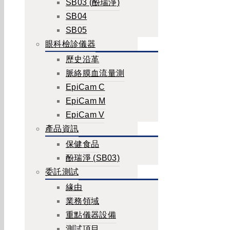
SB03 (酚瑞淨)
SB04
SB05
眼科檢診儀器
歷史沿革
脈絡膜血流量測
EpiCam C
EpiCam M
EpiCam V
產品資訊
保健食品
酚瑞淨 (SB03)
委託測試
緣由
業務領域
重點儀器設備
測試項目