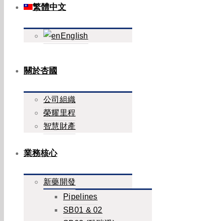
繁體中文
English
關於杏國
公司組織
榮耀里程
智慧財產
業務核心
新藥開發
Pipelines
SB01 & 02