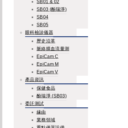
SB01 & 02
SB03 (酚瑞淨)
SB04
SB05
眼科檢診儀器
歷史沿革
脈絡膜血流量測
EpiCam C
EpiCam M
EpiCam V
產品資訊
保健食品
酚瑞淨 (SB03)
委託測試
緣由
業務領域
重點儀器設備